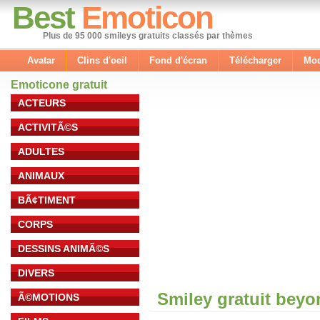
Best
Emoticon
Plus de 95 000 smileys gratuits classés par thèmes
Avatar
Clins d'oeil
Fond d'écran
Télécharger
Mod
Emoticone gratuit
ACTEURS
ACTIVITÃ©S
ADULTES
ANIMAUX
BÃ¢TIMENT
CORPS
DESSINS ANIMÃ©S
DIVERS
Smiley gratuit bey
Ã©MOTIONS