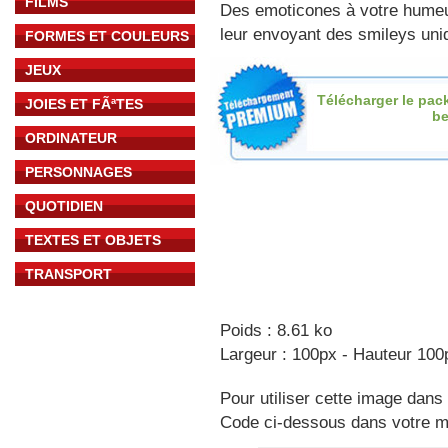
FILMS
Des emoticones à votre hume
leur envoyant des smileys uniq
FORMES ET COULEURS
JEUX
Télécharger le pac
JOIES ET FÃªTES
b
ORDINATEUR
PERSONNAGES
QUOTIDIEN
TEXTES ET OBJETS
TRANSPORT
Poids : 8.61 ko
Largeur : 100px - Hauteur 100
Pour utiliser cette image dans 
Code ci-dessous dans votre 