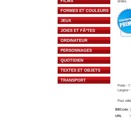
FILMS
drôles.
FORMES ET COULEURS
JEUX
JOIES ET FÃªTES
ORDINATEUR
PERSONNAGES
QUOTIDIEN
TEXTES ET OBJETS
TRANSPORT
Poids : 7
Largeur 
Pour util
BBCode
URL