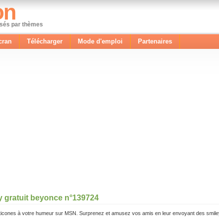
on
ssés par thèmes
cran
Télécharger
Mode d'emploi
Partenaires
y gratuit beyonce n°139724
icones à votre humeur sur MSN. Surprenez et amusez vos amis en leur envoyant des smile