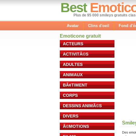
Best
Emotic
Plus de 95 000 smileys gratuits cla
Avatar
Clins d'oeil
Fond d'é
Emoticone gratuit
ACTEURS
ACTIVITÃ©S
ADULTES
ANIMAUX
BÃ¢TIMENT
CORPS
DESSINS ANIMÃ©S
DIVERS
Smile
Ã©MOTIONS
Des emot