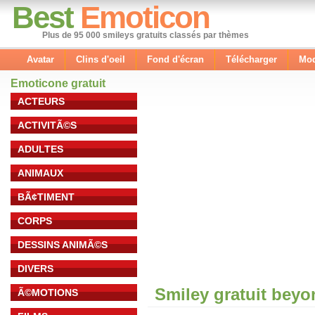
Best
Emoticon
Plus de 95 000 smileys gratuits classés par thèmes
Avatar
Clins d'oeil
Fond d'écran
Télécharger
Mod
Emoticone gratuit
ACTEURS
ACTIVITÃ©S
ADULTES
ANIMAUX
BÃ¢TIMENT
CORPS
DESSINS ANIMÃ©S
DIVERS
Smiley gratuit bey
Ã©MOTIONS