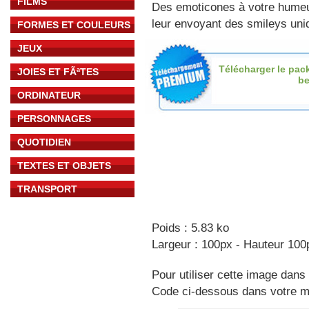
FILMS
Des emoticones à votre hume
leur envoyant des smileys uniq
FORMES ET COULEURS
JEUX
Télécharger le pac
JOIES ET FÃªTES
b
ORDINATEUR
PERSONNAGES
QUOTIDIEN
TEXTES ET OBJETS
TRANSPORT
Poids : 5.83 ko
Largeur : 100px - Hauteur 100
Pour utiliser cette image dans 
Code ci-dessous dans votre 