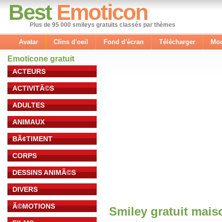
Best
Emoticon
Plus de 95 000 smileys gratuits classés par thèmes
Avatar
Clins d'oeil
Fond d'écran
Télécharger
Mod
Emoticone gratuit
ACTEURS
ACTIVITÃ©S
ADULTES
ANIMAUX
BÃ¢TIMENT
CORPS
DESSINS ANIMÃ©S
DIVERS
Ã©MOTIONS
Smiley gratuit mais