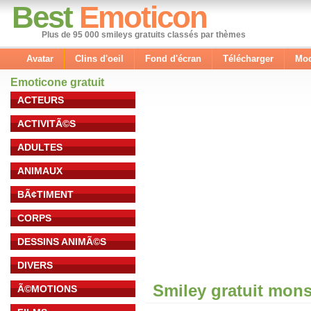
Best
Emoticon
Plus de 95 000 smileys gratuits classés par thèmes
Avatar
Clins d'oeil
Fond d'écran
Télécharger
Mod
Emoticone gratuit
ACTEURS
ACTIVITÃ©S
ADULTES
ANIMAUX
BÃ¢TIMENT
CORPS
DESSINS ANIMÃ©S
DIVERS
Smiley gratuit mons
Ã©MOTIONS