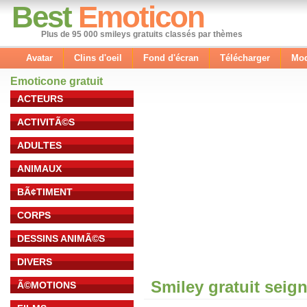
Best
Emoticon
Plus de 95 000 smileys gratuits classés par thèmes
Avatar
Clins d'oeil
Fond d'écran
Télécharger
Mod
Emoticone gratuit
ACTEURS
ACTIVITÃ©S
ADULTES
ANIMAUX
BÃ¢TIMENT
CORPS
DESSINS ANIMÃ©S
DIVERS
Smiley gratuit seig
Ã©MOTIONS