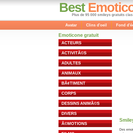
Best
Emotic
Plus de 95 000 smileys gratuits cla
Avatar
Clins d'oeil
Fond d'é
Emoticone gratuit
ACTEURS
ACTIVITÃ©S
ADULTES
ANIMAUX
BÃ¢TIMENT
CORPS
DESSINS ANIMÃ©S
DIVERS
Smiley
Ã©MOTIONS
Des emot