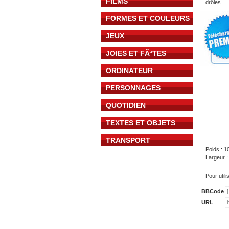
FILMS
drôles.
FORMES ET COULEURS
JEUX
JOIES ET FÃªTES
ORDINATEUR
PERSONNAGES
QUOTIDIEN
TEXTES ET OBJETS
TRANSPORT
Poids : 1
Largeur 
Pour util
BBCode
URL