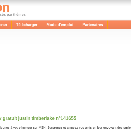
on
ssés par thèmes
cran
Télécharger
Mode d'emploi
Partenaires
 gratuit justin timberlake n°141655
icones à votre humeur sur MSN. Surprenez et amusez vos amis en leur envoyant des smile