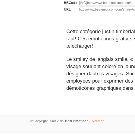
BBCode
URL
Cette catégorie justin timberl
faut! Ces emoticones gratuits 
télécharger!
Le smiley de langlais smile, 
visage souriant coloré en jau
désigner dautres visages. Sur
employées pour exprimer des é
démoticônes graphiques dans 
© Copyright 2009-2010
Best Emoticon
-
Sitemap