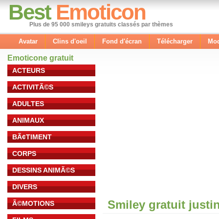
Best
Emoticon
Plus de 95 000 smileys gratuits classés par thèmes
Avatar
Clins d'oeil
Fond d'écran
Télécharger
Mod
Emoticone gratuit
ACTEURS
ACTIVITÃ©S
ADULTES
ANIMAUX
BÃ¢TIMENT
CORPS
DESSINS ANIMÃ©S
DIVERS
Smiley gratuit justi
Ã©MOTIONS