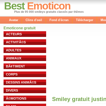
Best
Emoticon
Plus de 95 000 smileys gratuits classés par thèmes
Avatar
Clins d'oeil
Fond d'écran
Télécharger
Mod
Emoticone gratuit
ACTEURS
ACTIVITÃ©S
ADULTES
ANIMAUX
BÃ¢TIMENT
CORPS
DESSINS ANIMÃ©S
DIVERS
Smiley gratuit justi
Ã©MOTIONS