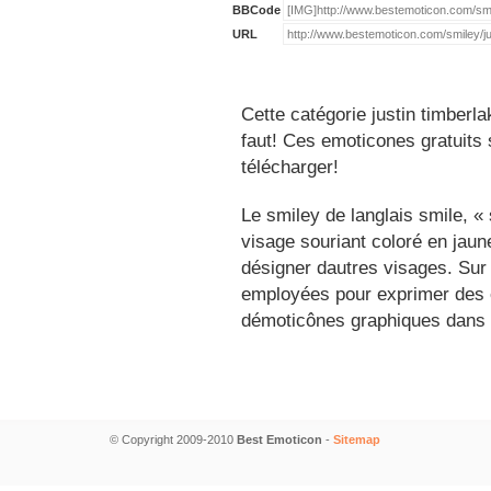
BBCode
URL
Cette catégorie justin timberl
faut! Ces emoticones gratuits 
télécharger!
Le smiley de langlais smile, 
visage souriant coloré en jau
désigner dautres visages. Sur
employées pour exprimer des é
démoticônes graphiques dans 
© Copyright 2009-2010
Best Emoticon
-
Sitemap