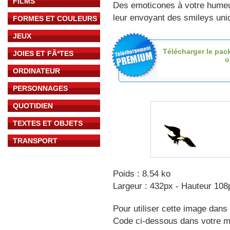
FILMS
Des emoticones à votre hume
leur envoyant des smileys uniq
FORMES ET COULEURS
JEUX
Télécharger le pac
JOIES ET FÃªTES
o
ORDINATEUR
PERSONNAGES
QUOTIDIEN
TEXTES ET OBJETS
TRANSPORT
Poids : 8.54 ko
Largeur : 432px - Hauteur 108
Pour utiliser cette image dans 
Code ci-dessous dans votre 