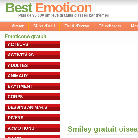
Best
Emoticon
Plus de 95 000 smileys gratuits classés par thèmes
Avatar
Clins d'oeil
Fond d'écran
Télécharger
Mod
Emoticone gratuit
ACTEURS
ACTIVITÃ©S
ADULTES
ANIMAUX
BÃ¢TIMENT
CORPS
DESSINS ANIMÃ©S
DIVERS
Smiley gratuit oise
Ã©MOTIONS