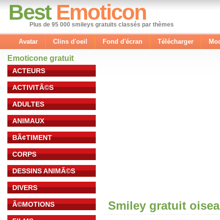
Best
Emoticon
Plus de 95 000 smileys gratuits classés par thèmes
Avatar
Clins d'oeil
Fond d'écran
Télécharger
Mod
Emoticone gratuit
ACTEURS
ACTIVITÃ©S
ADULTES
ANIMAUX
BÃ¢TIMENT
CORPS
DESSINS ANIMÃ©S
DIVERS
Smiley gratuit oise
Ã©MOTIONS