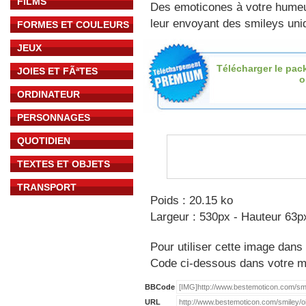
FILMS
Des emoticones à votre hume
leur envoyant des smileys uniq
FORMES ET COULEURS
JEUX
Télécharger le pac
JOIES ET FÃªTES
o
ORDINATEUR
PERSONNAGES
QUOTIDIEN
TEXTES ET OBJETS
TRANSPORT
Poids : 20.15 ko
Largeur : 530px - Hauteur 63p
Pour utiliser cette image dans 
Code ci-dessous dans votre 
BBCode
URL