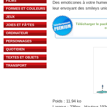
FILMS
Des emoticones à votre hume
leur envoyant des smileys uniq
FORMES ET COULEURS
JEUX
Télécharger le pac
JOIES ET FÃªTES
o
ORDINATEUR
PERSONNAGES
QUOTIDIEN
TEXTES ET OBJETS
TRANSPORT
Poids : 11.94 ko
Largeur : 236px - Hauteur 193