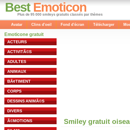
Best
Emoticon
Plus de 95 000 smileys gratuits classés par thèmes
Avatar
Clins d'oeil
Fond d'écran
Télécharger
Mod
Emoticone gratuit
ACTEURS
ACTIVITÃ©S
ADULTES
ANIMAUX
BÃ¢TIMENT
CORPS
DESSINS ANIMÃ©S
DIVERS
Smiley gratuit oise
Ã©MOTIONS