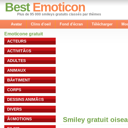
Best
Emoticon
Plus de 95 000 smileys gratuits classés par thèmes
Avatar
Clins d'oeil
Fond d'écran
Télécharger
Mod
Emoticone gratuit
ACTEURS
ACTIVITÃ©S
ADULTES
ANIMAUX
BÃ¢TIMENT
CORPS
DESSINS ANIMÃ©S
DIVERS
Smiley gratuit oise
Ã©MOTIONS