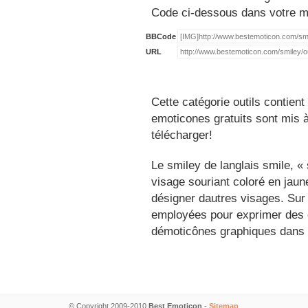
Code ci-dessous dans votre 
BBCode
URL
Cette catégorie outils contien
emoticones gratuits sont mis à
télécharger!
Le smiley de langlais smile, 
visage souriant coloré en jau
désigner dautres visages. Sur
employées pour exprimer des é
démoticônes graphiques dans 
© Copyright 2009-2010
Best Emoticon
-
Sitemap