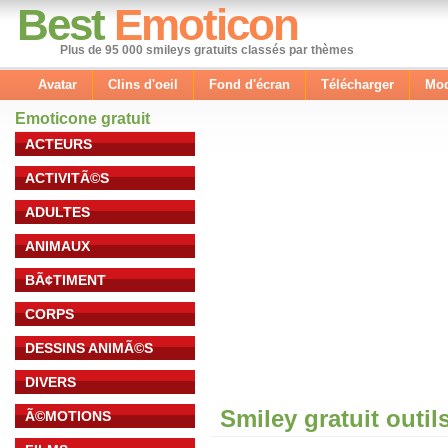
Best
Emoticon
Plus de 95 000 smileys gratuits classés par thèmes
Avatar
Clins d'oeil
Fond d'écran
Télécharger
Mod
Emoticone gratuit
ACTEURS
ACTIVITÃ©S
ADULTES
ANIMAUX
BÃ¢TIMENT
CORPS
DESSINS ANIMÃ©S
DIVERS
Smiley gratuit outil
Ã©MOTIONS