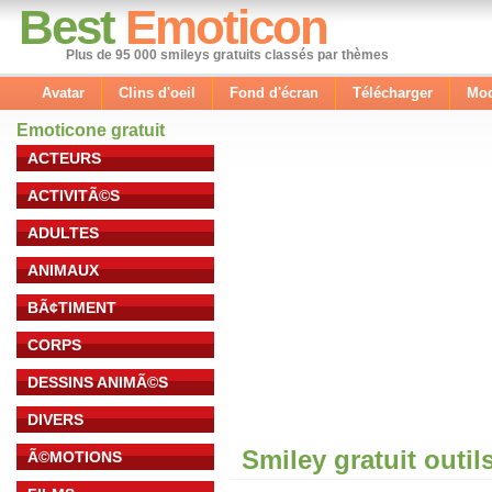
Best
Emoticon
Plus de 95 000 smileys gratuits classés par thèmes
Avatar
Clins d'oeil
Fond d'écran
Télécharger
Mod
Emoticone gratuit
ACTEURS
ACTIVITÃ©S
ADULTES
ANIMAUX
BÃ¢TIMENT
CORPS
DESSINS ANIMÃ©S
DIVERS
Smiley gratuit outil
Ã©MOTIONS