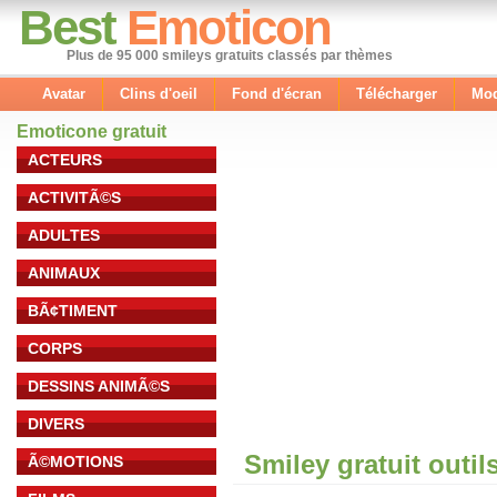
Best
Emoticon
Plus de 95 000 smileys gratuits classés par thèmes
Avatar
Clins d'oeil
Fond d'écran
Télécharger
Mod
Emoticone gratuit
ACTEURS
ACTIVITÃ©S
ADULTES
ANIMAUX
BÃ¢TIMENT
CORPS
DESSINS ANIMÃ©S
DIVERS
Smiley gratuit outil
Ã©MOTIONS