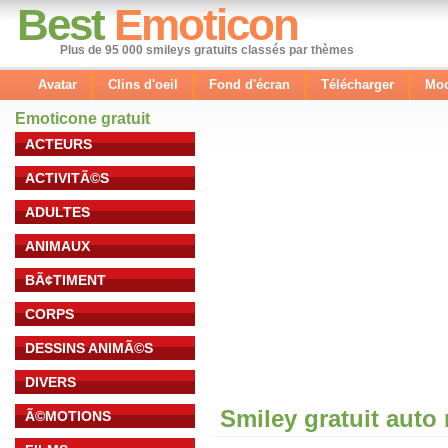
Best
Emoticon
Plus de 95 000 smileys gratuits classés par thèmes
Avatar
Clins d'oeil
Fond d'écran
Télécharger
Mod
Emoticone gratuit
ACTEURS
ACTIVITÃ©S
ADULTES
ANIMAUX
BÃ¢TIMENT
CORPS
DESSINS ANIMÃ©S
DIVERS
Smiley gratuit auto
Ã©MOTIONS