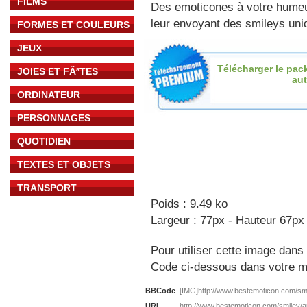
FILMS
Des emoticones à votre hume
leur envoyant des smileys uniq
FORMES ET COULEURS
JEUX
Télécharger le pac
JOIES ET FÃªTES
au
ORDINATEUR
PERSONNAGES
QUOTIDIEN
TEXTES ET OBJETS
TRANSPORT
Poids : 9.49 ko
Largeur : 77px - Hauteur 67px
Pour utiliser cette image dans 
Code ci-dessous dans votre 
BBCode
URL