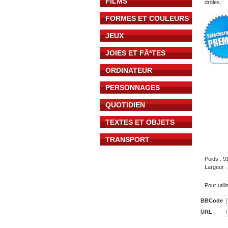
FILMS
drôles.
FORMES ET COULEURS
JEUX
JOIES ET FÃªTES
ORDINATEUR
PERSONNAGES
QUOTIDIEN
TEXTES ET OBJETS
TRANSPORT
Poids : 9
Largeur 
Pour util
BBCode
URL