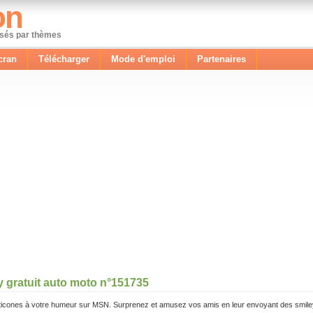
on
ssés par thèmes
cran
Télécharger
Mode d'emploi
Partenaires
y gratuit auto moto n°151735
icones à votre humeur sur MSN. Surprenez et amusez vos amis en leur envoyant des smile