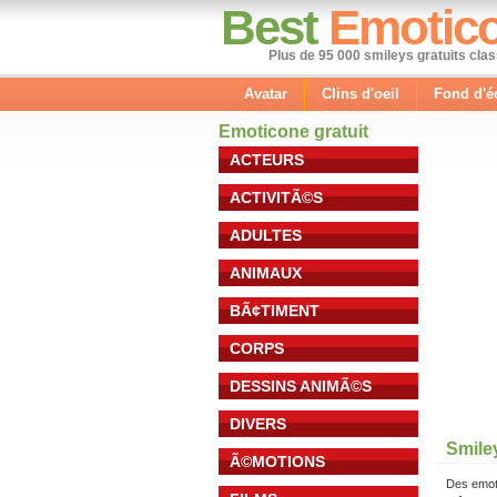
Best
Emotic
Plus de 95 000 smileys gratuits cla
Avatar
Clins d'oeil
Fond d'é
Emoticone gratuit
ACTEURS
ACTIVITÃ©S
ADULTES
ANIMAUX
BÃ¢TIMENT
CORPS
DESSINS ANIMÃ©S
DIVERS
Smile
Ã©MOTIONS
Des emot