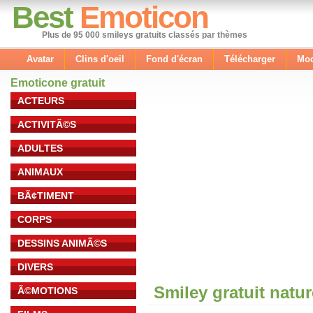
Best
Emoticon
Plus de 95 000 smileys gratuits classés par thèmes
Avatar
Clins d'oeil
Fond d'écran
Télécharger
Mod
Emoticone gratuit
ACTEURS
ACTIVITÃ©S
ADULTES
ANIMAUX
BÃ¢TIMENT
CORPS
DESSINS ANIMÃ©S
DIVERS
Smiley gratuit natu
Ã©MOTIONS