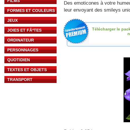
FILMS
Des emoticones à votre hume
leur envoyant des smileys uniq
FORMES ET COULEURS
JEUX
Télécharger le pac
JOIES ET FÃªTES
n
ORDINATEUR
PERSONNAGES
QUOTIDIEN
TEXTES ET OBJETS
TRANSPORT