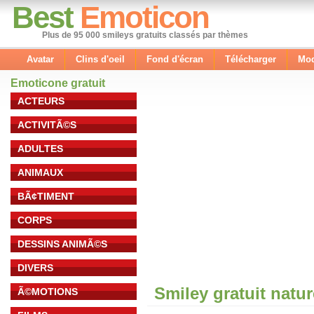
Best
Emoticon
Plus de 95 000 smileys gratuits classés par thèmes
Avatar
Clins d'oeil
Fond d'écran
Télécharger
Mod
Emoticone gratuit
ACTEURS
ACTIVITÃ©S
ADULTES
ANIMAUX
BÃ¢TIMENT
CORPS
DESSINS ANIMÃ©S
DIVERS
Smiley gratuit natu
Ã©MOTIONS