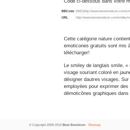
Code ci-dessous dans votre 
BBCode
URL
Cette catégorie nature contien
emoticones gratuits sont mis à
télécharger!
Le smiley de langlais smile, 
visage souriant coloré en jau
désigner dautres visages. Sur
employées pour exprimer des é
démoticônes graphiques dans 
© Copyright 2009-2010
Best Emoticon
-
Sitemap