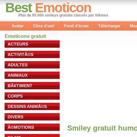
Best
Emoticon
Plus de 95 000 smileys gratuits classés par thèmes
Avatar
Clins d'oeil
Fond d'écran
Télécharger
Mod
Emoticone gratuit
ACTEURS
ACTIVITÃ©S
ADULTES
ANIMAUX
BÃ¢TIMENT
CORPS
DESSINS ANIMÃ©S
DIVERS
Smiley gratuit hum
Ã©MOTIONS