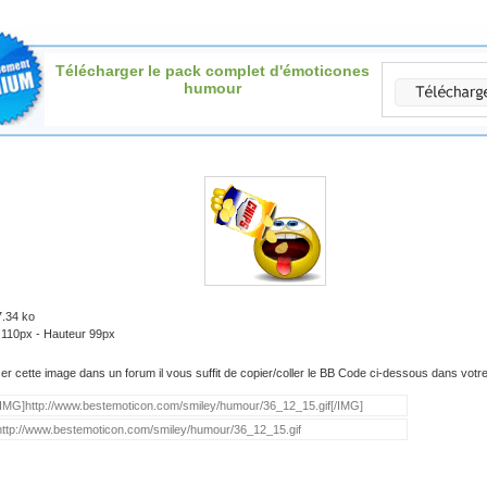
Télécharger le pack complet d'émoticones
humour
7.34 ko
 110px - Hauteur 99px
iser cette image dans un forum il vous suffit de copier/coller le BB Code ci-dessous dans vot