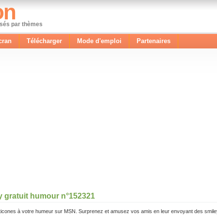
on
ssés par thèmes
cran
Télécharger
Mode d'emploi
Partenaires
y gratuit humour n°152321
icones à votre humeur sur MSN. Surprenez et amusez vos amis en leur envoyant des smile