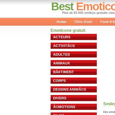
Best
Emotic
Plus de 95 000 smileys gratuits cla
Avatar
Clins d'oeil
Fond d'é
Emoticone gratuit
ACTEURS
ACTIVITÃ©S
ADULTES
ANIMAUX
BÃ¢TIMENT
CORPS
DESSINS ANIMÃ©S
DIVERS
Smile
Ã©MOTIONS
Des emot