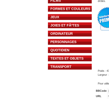
FILMS
drôles.
FORMES ET COULEURS
JEUX
JOIES ET FÃªTES
ORDINATEUR
PERSONNAGES
QUOTIDIEN
TEXTES ET OBJETS
TRANSPORT
Poids : 4
Largeur :
Pour util
BBCode
URL