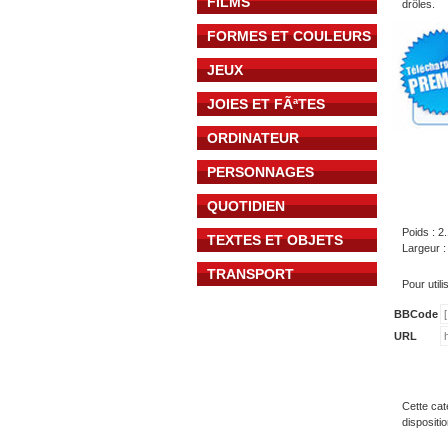
FILMS
drôles.
FORMES ET COULEURS
JEUX
JOIES ET FÃªTES
ORDINATEUR
PERSONNAGES
QUOTIDIEN
Poids : 2
TEXTES ET OBJETS
Largeur :
TRANSPORT
Pour util
BBCode
URL
Cette cat
dispositi