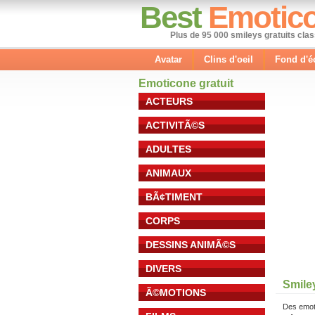
Best
Emotic
Plus de 95 000 smileys gratuits cla
Avatar
Clins d'oeil
Fond d'é
Emoticone gratuit
ACTEURS
ACTIVITÃ©S
ADULTES
ANIMAUX
BÃ¢TIMENT
CORPS
DESSINS ANIMÃ©S
DIVERS
Smile
Ã©MOTIONS
Des emot