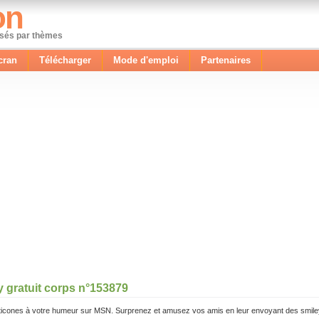
on
ssés par thèmes
cran
Télécharger
Mode d'emploi
Partenaires
y gratuit corps n°153879
icones à votre humeur sur MSN. Surprenez et amusez vos amis en leur envoyant des smile