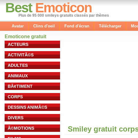
Best
Emoticon
Plus de 95 000 smileys gratuits classés par thèmes
Avatar
Clins d'oeil
Fond d'écran
Télécharger
Mod
Emoticone gratuit
ACTEURS
ACTIVITÃ©S
ADULTES
ANIMAUX
BÃ¢TIMENT
CORPS
DESSINS ANIMÃ©S
DIVERS
Smiley gratuit corp
Ã©MOTIONS