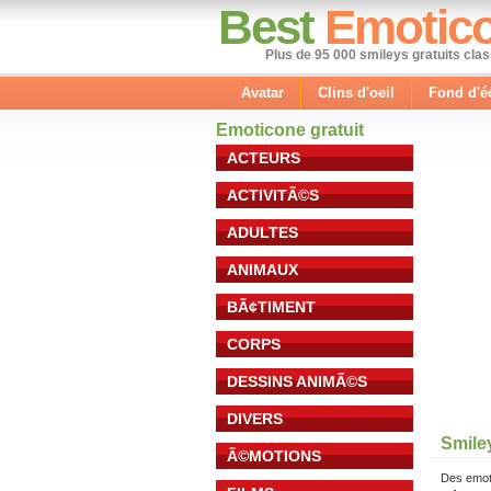
Best
Emotic
Plus de 95 000 smileys gratuits cla
Avatar
Clins d'oeil
Fond d'é
Emoticone gratuit
ACTEURS
ACTIVITÃ©S
ADULTES
ANIMAUX
BÃ¢TIMENT
CORPS
DESSINS ANIMÃ©S
DIVERS
Smile
Ã©MOTIONS
Des emot