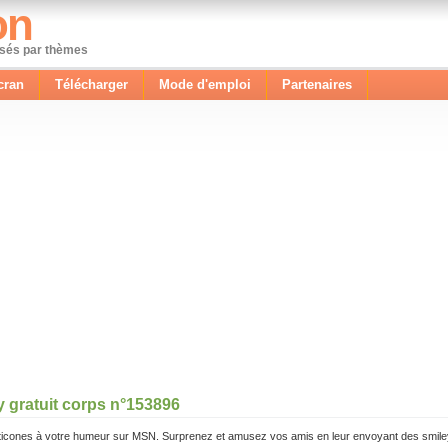
on
ssés par thèmes
cran
Télécharger
Mode d'emploi
Partenaires
y gratuit corps n°153896
icones à votre humeur sur MSN. Surprenez et amusez vos amis en leur envoyant des smile