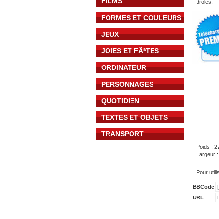
FILMS
drôles.
FORMES ET COULEURS
JEUX
JOIES ET FÃªTES
ORDINATEUR
PERSONNAGES
QUOTIDIEN
TEXTES ET OBJETS
TRANSPORT
Poids : 2
Largeur 
Pour util
BBCode
URL