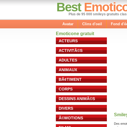
Best
Emotic
Plus de 95 000 smileys gratuits cla
Avatar
Clins d'oeil
Fond d'é
Emoticone gratuit
ACTEURS
ACTIVITÃ©S
ADULTES
ANIMAUX
BÃ¢TIMENT
CORPS
DESSINS ANIMÃ©S
DIVERS
Smiley
Ã©MOTIONS
Des emot