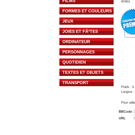
FILMS
drôles.
FORMES ET COULEURS
JEUX
JOIES ET FÃªTES
ORDINATEUR
PERSONNAGES
QUOTIDIEN
TEXTES ET OBJETS
TRANSPORT
Poids : 4
Largeur :
Pour util
BBCode
URL