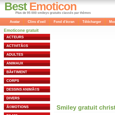
Best
Emoticon
Plus de 95 000 smileys gratuits classés par thèmes
Avatar
Clins d'oeil
Fond d'écran
Télécharger
Mod
Emoticone gratuit
ACTEURS
ACTIVITÃ©S
ADULTES
ANIMAUX
BÃ¢TIMENT
CORPS
DESSINS ANIMÃ©S
DIVERS
Smiley gratuit chris
Ã©MOTIONS