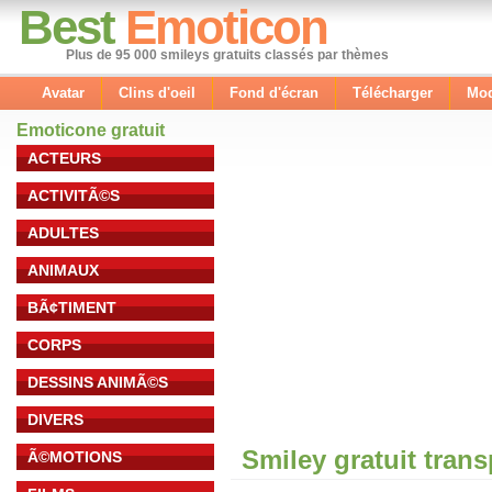
Best
Emoticon
Plus de 95 000 smileys gratuits classés par thèmes
Avatar
Clins d'oeil
Fond d'écran
Télécharger
Mod
Emoticone gratuit
ACTEURS
ACTIVITÃ©S
ADULTES
ANIMAUX
BÃ¢TIMENT
CORPS
DESSINS ANIMÃ©S
DIVERS
Smiley gratuit tran
Ã©MOTIONS