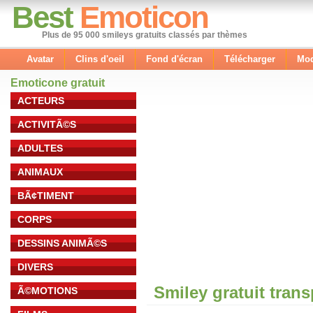
Best
Emoticon
Plus de 95 000 smileys gratuits classés par thèmes
Avatar
Clins d'oeil
Fond d'écran
Télécharger
Mod
Emoticone gratuit
ACTEURS
ACTIVITÃ©S
ADULTES
ANIMAUX
BÃ¢TIMENT
CORPS
DESSINS ANIMÃ©S
DIVERS
Smiley gratuit tran
Ã©MOTIONS