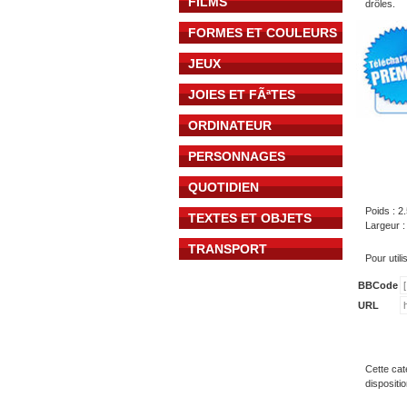
FILMS
drôles.
FORMES ET COULEURS
JEUX
JOIES ET FÃªTES
ORDINATEUR
PERSONNAGES
QUOTIDIEN
Poids : 2
TEXTES ET OBJETS
Largeur :
TRANSPORT
Pour util
BBCode
URL
Cette cat
dispositi