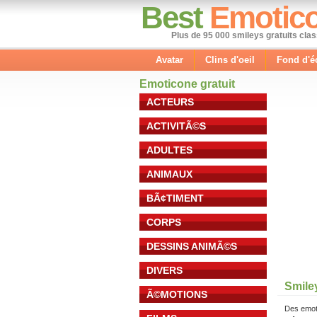
Best
Emotic
Plus de 95 000 smileys gratuits cla
Avatar
Clins d'oeil
Fond d'é
Emoticone gratuit
ACTEURS
ACTIVITÃ©S
ADULTES
ANIMAUX
BÃ¢TIMENT
CORPS
DESSINS ANIMÃ©S
DIVERS
Smiley
Ã©MOTIONS
Des emot