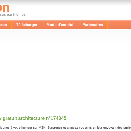
on
ssés par thèmes
cran
Télécharger
Mode d'emploi
Partenaires
 gratuit architecture n°174345
icones à votre humeur sur MSN. Surprenez et amusez vos amis en leur envoyant des smile