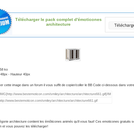
Télécharger le pack complet d'émoticones
architecture
.58 ko
 48px - Hauteur 40px
iser cette image dans un forum il vous suffit de copier/coller le BB Code ci-dessous dans vot
égorie architecture contient les émôticones animés qu'il vous faut! Ces emoticones gratuits s
on et vous pouvez les télécharger!