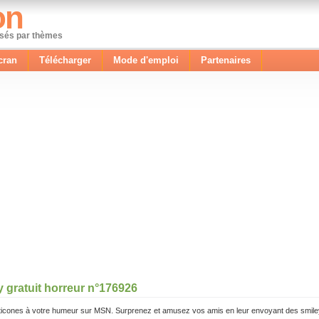
on
ssés par thèmes
cran
Télécharger
Mode d'emploi
Partenaires
y gratuit horreur n°176926
icones à votre humeur sur MSN. Surprenez et amusez vos amis en leur envoyant des smile