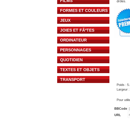
FILMS
drôles.
FORMES ET COULEURS
JEUX
JOIES ET FÃªTES
ORDINATEUR
PERSONNAGES
QUOTIDIEN
TEXTES ET OBJETS
TRANSPORT
Poids : 5
Largeur 
Pour util
BBCode
URL