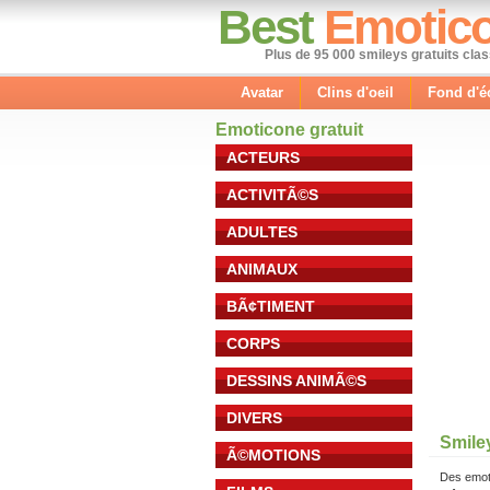
Best
Emotic
Plus de 95 000 smileys gratuits cla
Avatar
Clins d'oeil
Fond d'é
Emoticone gratuit
ACTEURS
ACTIVITÃ©S
ADULTES
ANIMAUX
BÃ¢TIMENT
CORPS
DESSINS ANIMÃ©S
DIVERS
Smile
Ã©MOTIONS
Des emot