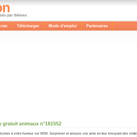
on
ssés par thèmes
cran
Télécharger
Mode d'emploi
Partenaires
y gratuit animaux n°181552
icones à votre humeur sur MSN. Surprenez et amusez vos amis en leur envoyant des smile