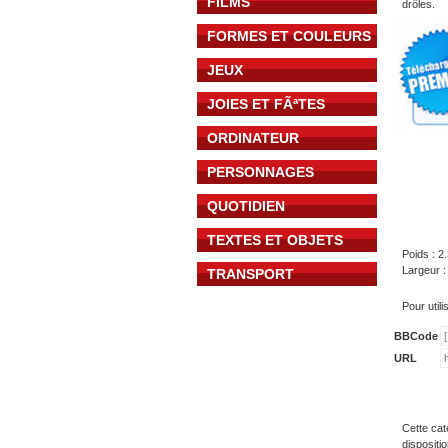
FILMS
drôles.
FORMES ET COULEURS
JEUX
JOIES ET FÃªTES
ORDINATEUR
PERSONNAGES
QUOTIDIEN
TEXTES ET OBJETS
Poids : 2
Largeur :
TRANSPORT
Pour util
BBCode
URL
Cette cat
dispositi