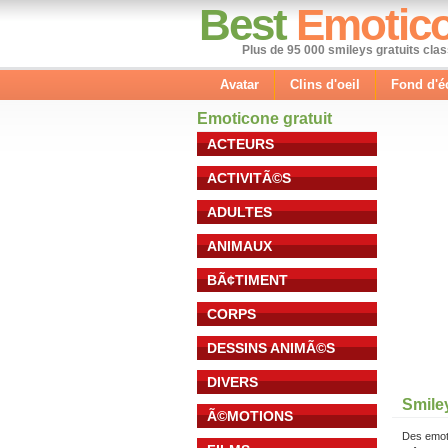
Best
Emotic
Plus de 95 000 smileys gratuits cla
Avatar
Clins d'oeil
Fond d'é
Emoticone gratuit
ACTEURS
ACTIVITÃ©S
ADULTES
ANIMAUX
BÃ¢TIMENT
CORPS
DESSINS ANIMÃ©S
DIVERS
Smile
Ã©MOTIONS
Des emot