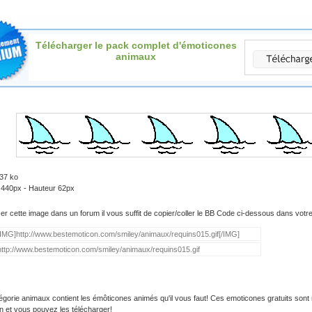
Télécharger le pack complet d'émoticones
animaux
.37 ko
 440px - Hauteur 62px
iser cette image dans un forum il vous suffit de copier/coller le BB Code ci-dessous dans vot
égorie animaux contient les émôticones animés qu'il vous faut! Ces emoticones gratuits sont 
on et vous pouvez les télécharger!