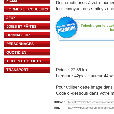
FILMS
Des emoticones à votre hume
leur envoyant des smileys uniq
FORMES ET COULEURS
JEUX
Télécharger le pac
JOIES ET FÃªTES
b
ORDINATEUR
PERSONNAGES
QUOTIDIEN
TEXTES ET OBJETS
Poids : 27.36 ko
TRANSPORT
Largeur : 42px - Hauteur 44px
Pour utiliser cette image dans 
Code ci-dessous dans votre 
BBCode
URL