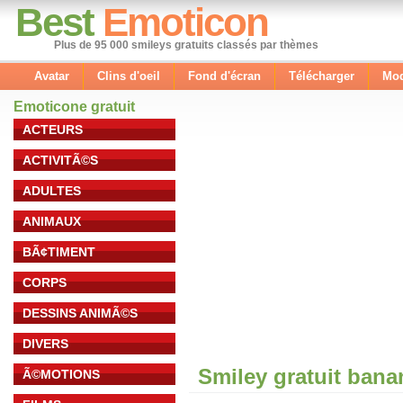
Best
Emoticon
Plus de 95 000 smileys gratuits classés par thèmes
Avatar
Clins d'oeil
Fond d'écran
Télécharger
Mod
Emoticone gratuit
ACTEURS
ACTIVITÃ©S
ADULTES
ANIMAUX
BÃ¢TIMENT
CORPS
DESSINS ANIMÃ©S
DIVERS
Smiley gratuit ban
Ã©MOTIONS