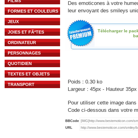
FILMS
Des emoticones à votre hume
leur envoyant des smileys uniq
FORMES ET COULEURS
JEUX
Télécharger le pac
JOIES ET FÃªTES
b
ORDINATEUR
PERSONNAGES
QUOTIDIEN
TEXTES ET OBJETS
Poids : 0.30 ko
TRANSPORT
Largeur : 45px - Hauteur 35px
Pour utiliser cette image dans 
Code ci-dessous dans votre 
BBCode
URL