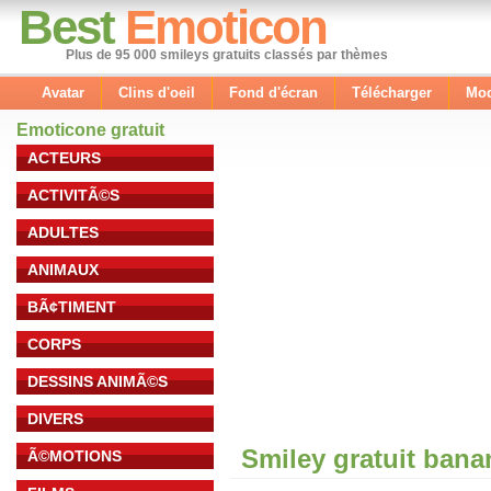
Best
Emoticon
Plus de 95 000 smileys gratuits classés par thèmes
Avatar
Clins d'oeil
Fond d'écran
Télécharger
Mod
Emoticone gratuit
ACTEURS
ACTIVITÃ©S
ADULTES
ANIMAUX
BÃ¢TIMENT
CORPS
DESSINS ANIMÃ©S
DIVERS
Smiley gratuit ban
Ã©MOTIONS