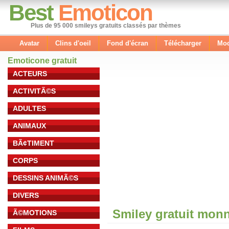
Best
Emoticon
Plus de 95 000 smileys gratuits classés par thèmes
Avatar
Clins d'oeil
Fond d'écran
Télécharger
Mod
Emoticone gratuit
ACTEURS
ACTIVITÃ©S
ADULTES
ANIMAUX
BÃ¢TIMENT
CORPS
DESSINS ANIMÃ©S
DIVERS
Smiley gratuit mon
Ã©MOTIONS