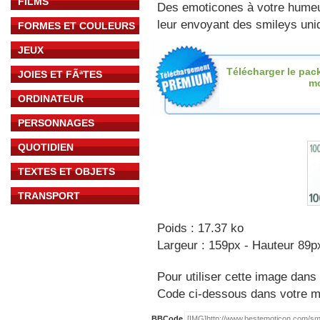
FILMS
Des emoticones à votre hume
leur envoyant des smileys uniq
FORMES ET COULEURS
JEUX
Télécharger le pac
JOIES ET FÃªTES
m
ORDINATEUR
PERSONNAGES
QUOTIDIEN
TEXTES ET OBJETS
TRANSPORT
Poids : 17.37 ko
Largeur : 159px - Hauteur 89p
Pour utiliser cette image dans 
Code ci-dessous dans votre 
BBCode