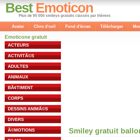
Best
Emoticon
Plus de 95 000 smileys gratuits classés par thèmes
Avatar
Clins d'oeil
Fond d'écran
Télécharger
Mod
Emoticone gratuit
ACTEURS
ACTIVITÃ©S
ADULTES
ANIMAUX
BÃ¢TIMENT
CORPS
DESSINS ANIMÃ©S
DIVERS
Smiley gratuit ball
Ã©MOTIONS