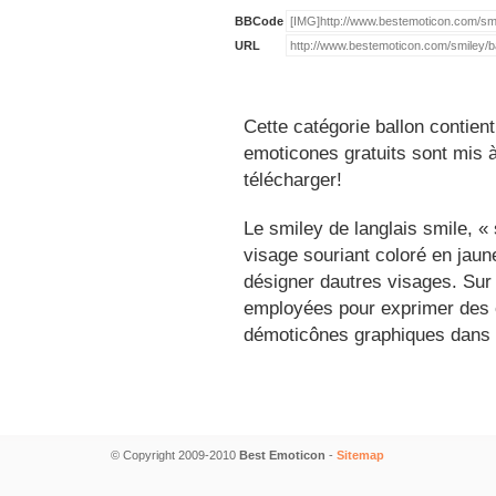
BBCode
URL
Cette catégorie ballon contien
emoticones gratuits sont mis à
télécharger!
Le smiley de langlais smile, 
visage souriant coloré en jau
désigner dautres visages. Sur
employées pour exprimer des é
démoticônes graphiques dans 
© Copyright 2009-2010
Best Emoticon
-
Sitemap