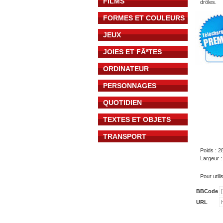
FILMS
drôles.
FORMES ET COULEURS
JEUX
JOIES ET FÃªTES
ORDINATEUR
PERSONNAGES
QUOTIDIEN
TEXTES ET OBJETS
TRANSPORT
Poids : 2
Largeur :
Pour util
BBCode
URL