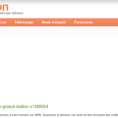
on
ssés par thèmes
cran
Télécharger
Mode d'emploi
Partenaires
 gratuit ballon n°189554
icones à votre humeur sur MSN. Surprenez et amusez vos amis en leur envoyant des smile