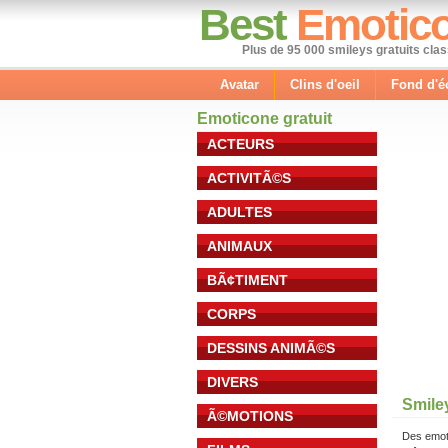
Best
Emotic
Plus de 95 000 smileys gratuits cla
Avatar
Clins d'oeil
Fond d'é
Emoticone gratuit
ACTEURS
ACTIVITÃ©S
ADULTES
ANIMAUX
BÃ¢TIMENT
CORPS
DESSINS ANIMÃ©S
DIVERS
Smiley
Ã©MOTIONS
Des emot