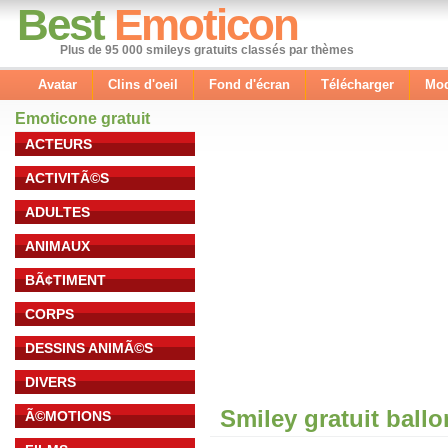
Best
Emoticon
Plus de 95 000 smileys gratuits classés par thèmes
Avatar
Clins d'oeil
Fond d'écran
Télécharger
Mod
Emoticone gratuit
ACTEURS
ACTIVITÃ©S
ADULTES
ANIMAUX
BÃ¢TIMENT
CORPS
DESSINS ANIMÃ©S
DIVERS
Smiley gratuit ball
Ã©MOTIONS