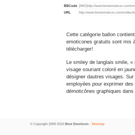
BBCode
URL
Cette catégorie ballon contien
emoticones gratuits sont mis à
télécharger!
Le smiley de langlais smile, 
visage souriant coloré en jau
désigner dautres visages. Sur
employées pour exprimer des é
démoticônes graphiques dans 
© Copyright 2009-2010
Best Emoticon
-
Sitemap