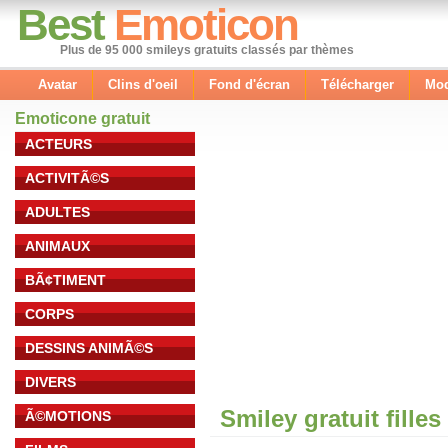
Best
Emoticon
Plus de 95 000 smileys gratuits classés par thèmes
Avatar
Clins d'oeil
Fond d'écran
Télécharger
Mod
Emoticone gratuit
ACTEURS
ACTIVITÃ©S
ADULTES
ANIMAUX
BÃ¢TIMENT
CORPS
DESSINS ANIMÃ©S
DIVERS
Smiley gratuit fille
Ã©MOTIONS