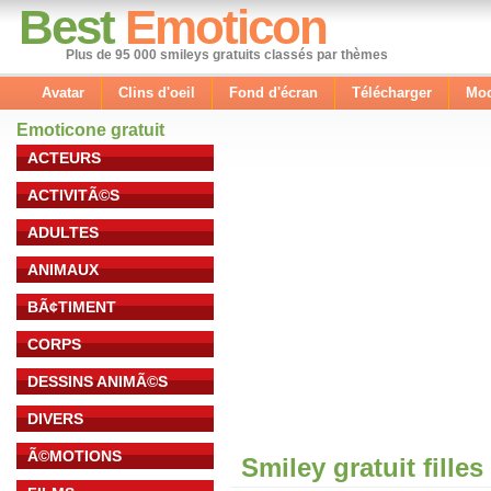
Best
Emoticon
Plus de 95 000 smileys gratuits classés par thèmes
Avatar
Clins d'oeil
Fond d'écran
Télécharger
Mod
Emoticone gratuit
ACTEURS
ACTIVITÃ©S
ADULTES
ANIMAUX
BÃ¢TIMENT
CORPS
DESSINS ANIMÃ©S
DIVERS
Ã©MOTIONS
Smiley gratuit fille