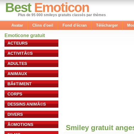
Best
Emoticon
Plus de 95 000 smileys gratuits classés par thèmes
Avatar
Clins d'oeil
Fond d'écran
Télécharger
Mod
Emoticone gratuit
ACTEURS
ACTIVITÃ©S
ADULTES
ANIMAUX
BÃ¢TIMENT
CORPS
DESSINS ANIMÃ©S
DIVERS
Ã©MOTIONS
Smiley gratuit ange