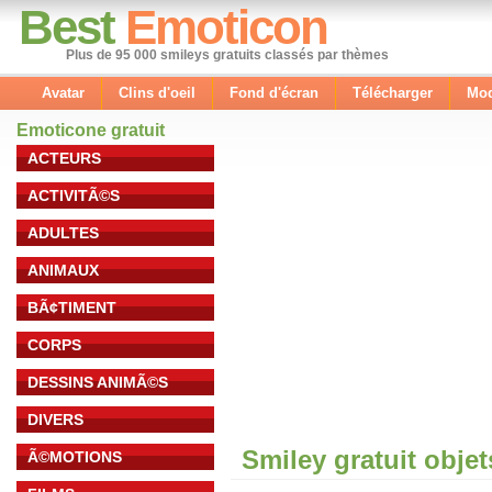
Best
Emoticon
Plus de 95 000 smileys gratuits classés par thèmes
Avatar
Clins d'oeil
Fond d'écran
Télécharger
Mod
Emoticone gratuit
ACTEURS
ACTIVITÃ©S
ADULTES
ANIMAUX
BÃ¢TIMENT
CORPS
DESSINS ANIMÃ©S
DIVERS
Smiley gratuit obje
Ã©MOTIONS