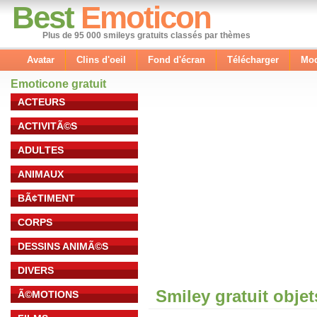
Best
Emoticon
Plus de 95 000 smileys gratuits classés par thèmes
Avatar
Clins d'oeil
Fond d'écran
Télécharger
Mod
Emoticone gratuit
ACTEURS
ACTIVITÃ©S
ADULTES
ANIMAUX
BÃ¢TIMENT
CORPS
DESSINS ANIMÃ©S
DIVERS
Smiley gratuit obje
Ã©MOTIONS