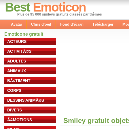
Best
Emoticon
Plus de 95 000 smileys gratuits classés par thèmes
Avatar
Clins d'oeil
Fond d'écran
Télécharger
Mod
Emoticone gratuit
ACTEURS
ACTIVITÃ©S
ADULTES
ANIMAUX
BÃ¢TIMENT
CORPS
DESSINS ANIMÃ©S
DIVERS
Smiley gratuit obje
Ã©MOTIONS