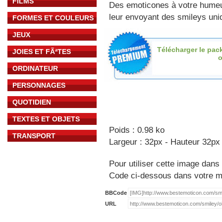
FILMS
Des emoticones à votre hume
leur envoyant des smileys uniq
FORMES ET COULEURS
JEUX
Télécharger le pac
JOIES ET FÃªTES
o
ORDINATEUR
PERSONNAGES
QUOTIDIEN
TEXTES ET OBJETS
Poids : 0.98 ko
TRANSPORT
Largeur : 32px - Hauteur 32px
Pour utiliser cette image dans 
Code ci-dessous dans votre 
BBCode
URL