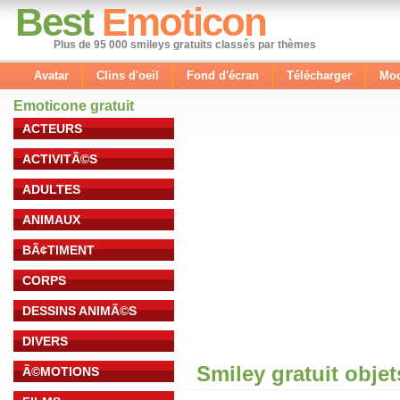
Best
Emoticon
Plus de 95 000 smileys gratuits classés par thèmes
Avatar
Clins d'oeil
Fond d'écran
Télécharger
Mod
Emoticone gratuit
ACTEURS
ACTIVITÃ©S
ADULTES
ANIMAUX
BÃ¢TIMENT
CORPS
DESSINS ANIMÃ©S
DIVERS
Smiley gratuit obje
Ã©MOTIONS