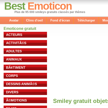
Best
Emoticon
Plus de 95 000 smileys gratuits classés par thèmes
Avatar
Clins d'oeil
Fond d'écran
Télécharger
Mod
Emoticone gratuit
ACTEURS
ACTIVITÃ©S
ADULTES
ANIMAUX
BÃ¢TIMENT
CORPS
DESSINS ANIMÃ©S
DIVERS
Smiley gratuit obje
Ã©MOTIONS