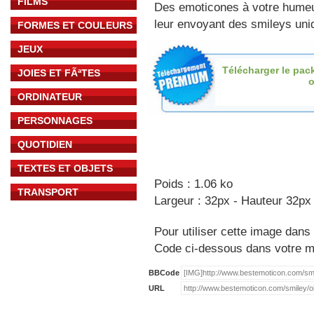
FILMS
Des emoticones à votre hume
leur envoyant des smileys uniq
FORMES ET COULEURS
JEUX
Télécharger le pac
JOIES ET FÃªTES
o
ORDINATEUR
PERSONNAGES
QUOTIDIEN
TEXTES ET OBJETS
Poids : 1.06 ko
TRANSPORT
Largeur : 32px - Hauteur 32px
Pour utiliser cette image dans 
Code ci-dessous dans votre 
BBCode
URL