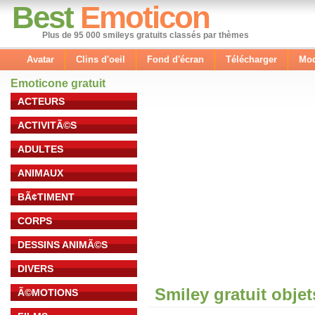
Best
Emoticon
Plus de 95 000 smileys gratuits classés par thèmes
Avatar
Clins d'oeil
Fond d'écran
Télécharger
Mod
Emoticone gratuit
ACTEURS
ACTIVITÃ©S
ADULTES
ANIMAUX
BÃ¢TIMENT
CORPS
DESSINS ANIMÃ©S
DIVERS
Smiley gratuit obje
Ã©MOTIONS