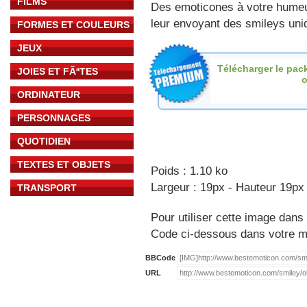
FILMS
Des emoticones à votre hume
leur envoyant des smileys uniq
FORMES ET COULEURS
JEUX
Télécharger le pac
JOIES ET FÃªTES
o
ORDINATEUR
PERSONNAGES
QUOTIDIEN
TEXTES ET OBJETS
Poids : 1.10 ko
Largeur : 19px - Hauteur 19px
TRANSPORT
Pour utiliser cette image dans 
Code ci-dessous dans votre 
BBCode
URL