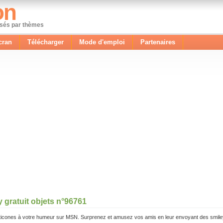
on
ssés par thèmes
cran
Télécharger
Mode d'emploi
Partenaires
 gratuit objets n°96761
icones à votre humeur sur MSN. Surprenez et amusez vos amis en leur envoyant des smile