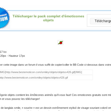
Télécharger le pack complet d'émoticones
objets
.17 ko
 20px - Hauteur 17px
iser cette image dans un forum il vous suffit de copier/coller le BB Code ci-dessous dans vot
égorie objets contient les émôticones animés qu'il vous faut! Ces emoticones gratuits sont mi
on et vous pouvez les télécharger!
 de langlais smile, « sourire » est un dessin extrêmement stylisé de visage souriant coloré e