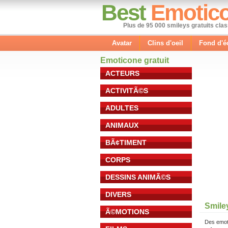
Best
Emotic
Plus de 95 000 smileys gratuits cla
Avatar
Clins d'oeil
Fond d'é
Emoticone gratuit
ACTEURS
ACTIVITÃ©S
ADULTES
ANIMAUX
BÃ¢TIMENT
CORPS
DESSINS ANIMÃ©S
DIVERS
Smiley
Ã©MOTIONS
Des emot