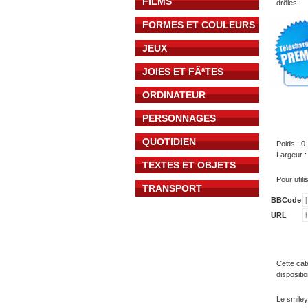
FILMS
drôles.
FORMES ET COULEURS
JEUX
JOIES ET FÃªTES
ORDINATEUR
PERSONNAGES
QUOTIDIEN
Poids : 0
Largeur :
TEXTES ET OBJETS
Pour util
TRANSPORT
BBCode
URL
Cette cat
dispositi
Le smiley