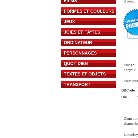
FILMS
drôles.
FORMES ET COULEURS
JEUX
JOIES ET FÃªTES
ORDINATEUR
PERSONNAGES
QUOTIDIEN
Poids : 1
Largeur :
TEXTES ET OBJETS
Pour util
TRANSPORT
BBCode
URL
Cette cat
dispositi
Le smiley