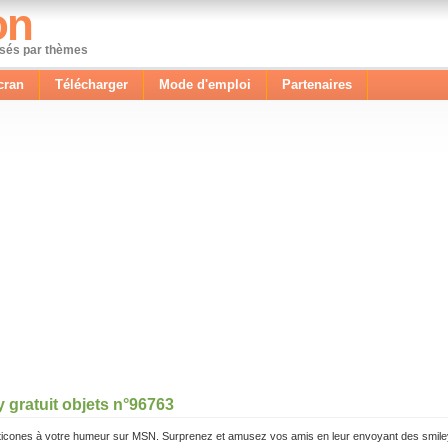
on
ssés par thèmes
cran
Télécharger
Mode d'emploi
Partenaires
 gratuit objets n°96763
icones à votre humeur sur MSN. Surprenez et amusez vos amis en leur envoyant des smile