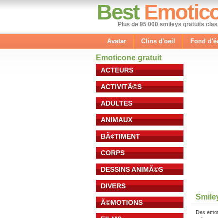
Best
Emotic
Plus de 95 000 smileys gratuits cla
Avatar
Clins d'oeil
Fond d'é
Emoticone gratuit
ACTEURS
ACTIVITÃ©S
ADULTES
ANIMAUX
BÃ¢TIMENT
CORPS
DESSINS ANIMÃ©S
DIVERS
Smiley
Ã©MOTIONS
Des emot