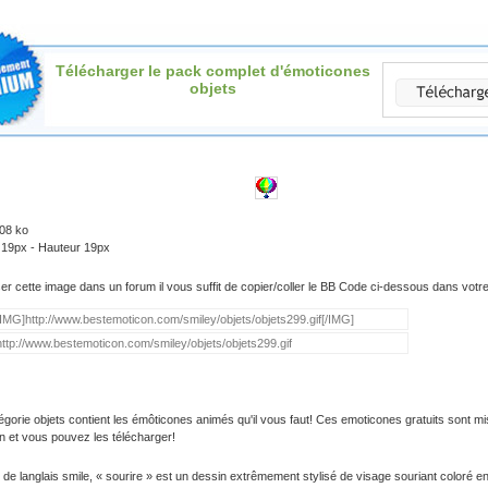
Télécharger le pack complet d'émoticones
objets
.08 ko
 19px - Hauteur 19px
iser cette image dans un forum il vous suffit de copier/coller le BB Code ci-dessous dans vot
égorie objets contient les émôticones animés qu'il vous faut! Ces emoticones gratuits sont mi
on et vous pouvez les télécharger!
 de langlais smile, « sourire » est un dessin extrêmement stylisé de visage souriant coloré e