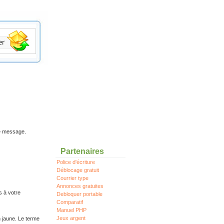
re message.
Partenaires
Police d'écriture
Déblocage gratuit
Courrier type
Annonces gratuites
s à votre
Debloquer portable
Comparatif
Manuel PHP
Jeux argent
n jaune. Le terme