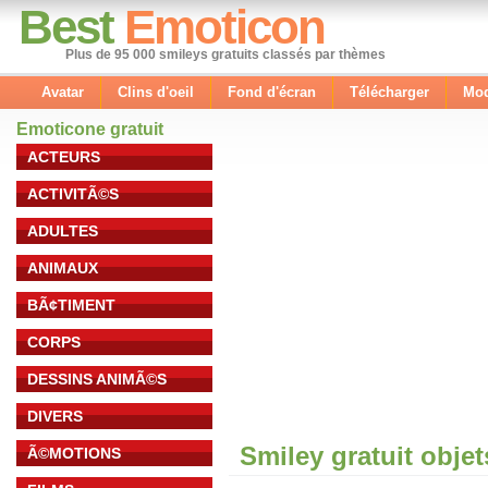
Best
Emoticon
Plus de 95 000 smileys gratuits classés par thèmes
Avatar
Clins d'oeil
Fond d'écran
Télécharger
Mod
Emoticone gratuit
ACTEURS
ACTIVITÃ©S
ADULTES
ANIMAUX
BÃ¢TIMENT
CORPS
DESSINS ANIMÃ©S
DIVERS
Smiley gratuit obje
Ã©MOTIONS