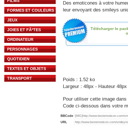
FILMS
Des emoticones à votre hume
leur envoyant des smileys uniq
FORMES ET COULEURS
JEUX
Télécharger le pac
JOIES ET FÃªTES
o
ORDINATEUR
PERSONNAGES
QUOTIDIEN
TEXTES ET OBJETS
TRANSPORT
Poids : 1.52 ko
Largeur : 48px - Hauteur 48px
Pour utiliser cette image dans 
Code ci-dessous dans votre 
BBCode
URL